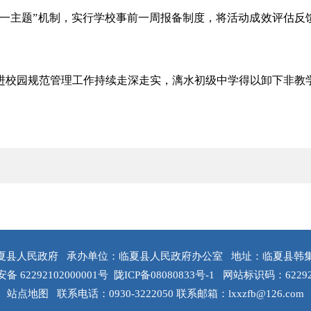
月一主题”机制，实行学校事前一周报备制度，将活动成效评估反
进校园规范管理工作持续走深走实，漓水初级中学得以卸下非教
夏县人民政府
承办单位：临夏县人民政府办公室
地址：临夏县韩
 62292102000001号
陇ICP备08080833号-1
网站标识码：62292
站点地图
联系电话：0930-3222050
联系邮箱：lxxzfb@126.com