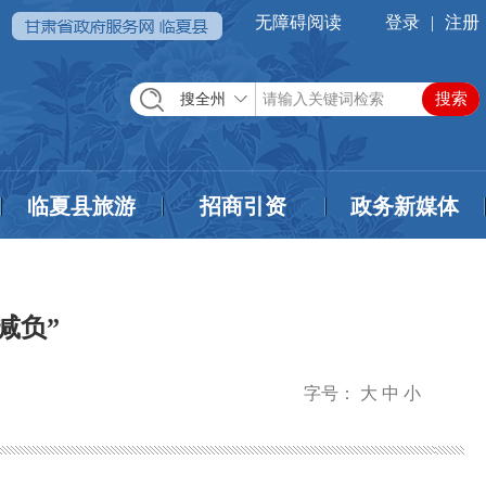
无障碍阅读
登录
|
注册
搜全州
临夏县旅游
招商引资
政务新媒体
减负”
字号：
大
中
小