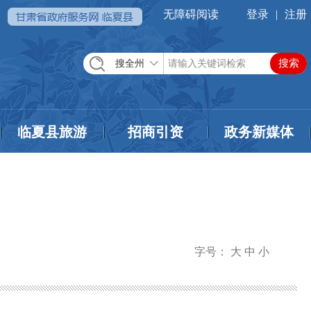
无障碍阅读
登录
|
注册
搜全州
临夏县旅游
招商引资
政务新媒体
字号：
大
中
小