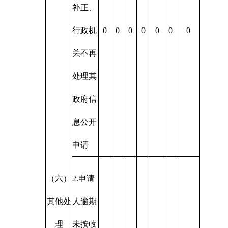
补正、
行政机
0
0
0
0
0
0
0
关不再
处理其
政府信
息公开
申请
（六）
2.申请
其他处
人逾期
理
未按收