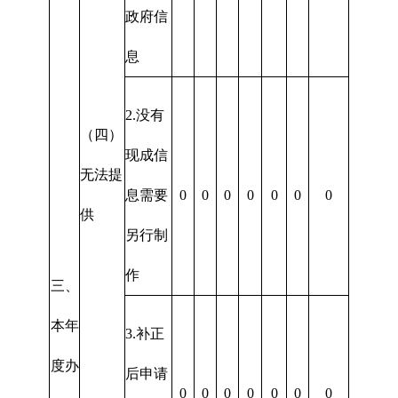
政府信
息
2.没有
（四）
现成信
无法提
息需要
0
0
0
0
0
0
0
供
另行制
作
三、
本年
3.补正
度办
后申请
0
0
0
0
0
0
0