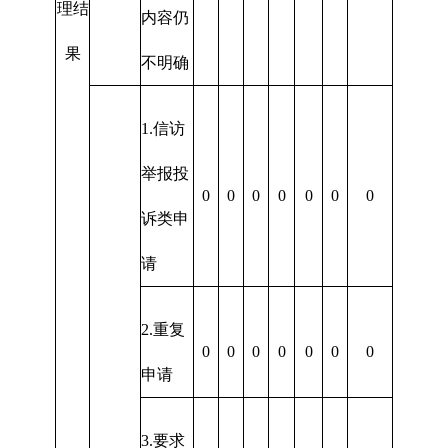
理结
内容仍
果
不明确
1.信访
举报投
0
0
0
0
0
0
0
诉类申
请
2.重复
0
0
0
0
0
0
0
申请
3.要求