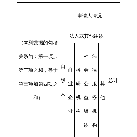
申请人情况
法人或其他组织
（本列数据的勾稽
社
法
关系为：第一项加
自
商
科
会
律
第二项之和，等于
然
总计
业
研
公
服
其
第三项加第四项之
人
企
机
益
务
他
和）
业
构
组
机
织
构