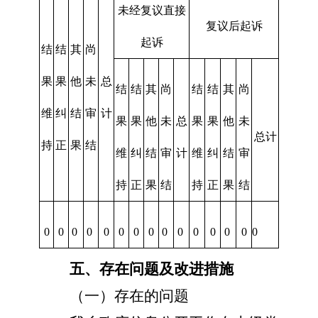
未经复议直接
复议后起诉
起诉
结
结
其
尚
果
果
他
未
总
结
结
其
尚
结
结
其
尚
维
纠
结
审
计
果
果
他
未
总
果
果
他
未
总计
持
正
果
结
维
纠
结
审
计
维
纠
结
审
持
正
果
结
持
正
果
结
0
0
0
0
0
0
0
0
0
0
0
0
0
0
0
五、
存在问题及改进措施
（一）存在的问题