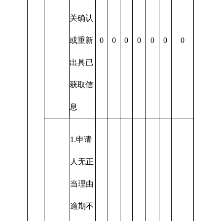
关确认
或重新
0
0
0
0
0
0
0
出具已
获取信
息
1.申请
人无正
当理由
逾期不