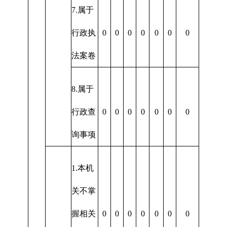
7.属于
行政执
0
0
0
0
0
0
0
法案卷
8.属于
行政查
0
0
0
0
0
0
0
询事项
1.本机
关不掌
握相关
0
0
0
0
0
0
0