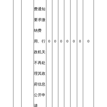
费通知
要求缴
纳费
用、行
0
0
0
0
0
0
0
政机关
不再处
理其政
府信息
公开申
请