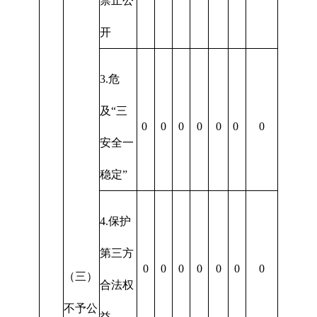
禁止公
开
3.危
及“三
0
0
0
0
0
0
0
安全一
稳定”
4.保护
第三方
0
0
0
0
0
0
0
（三）
合法权
不予公
益