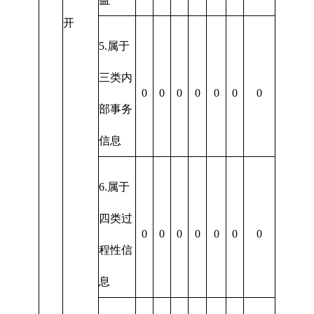
开
5.属于
三类内
0
0
0
0
0
0
0
部事务
信息
6.属于
四类过
0
0
0
0
0
0
0
程性信
息