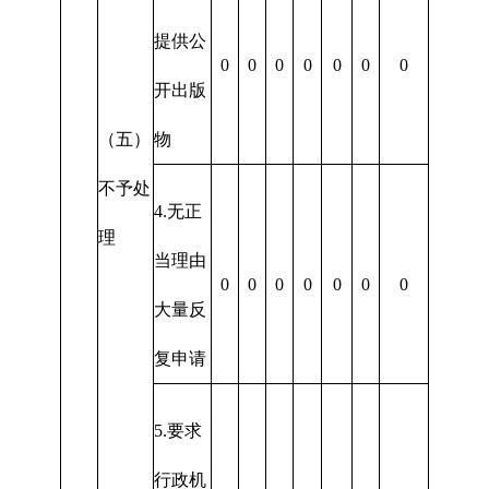
提供公
0
0
0
0
0
0
0
开出版
（五）
物
不予处
4.无正
理
当理由
0
0
0
0
0
0
0
大量反
复申请
5.要求
行政机