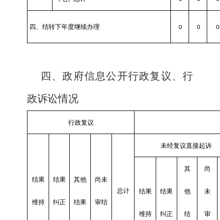
四、结转下年度继续办理
0
0
0
四、政府信息公开行政复议、行
政诉讼情况
行政复议
未经复议直接起诉
其
尚
结果
结果
其他
尚未
总计
结果
结果
他
未
维持
纠正
结果
审结
维持
纠正
结
审