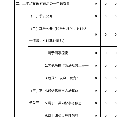
二、上年结转政府信息公开申请数量
0
0
0
（一）予以公开
0
0
0
（二）部分公开
（区分处理的，只计这
0
0
0
一情形，不计其他情形）
1.属于国家秘密
0
0
0
2.其他法律行政法规禁止公开
0
0
0
3.危及“三安全一稳定”
0
0
0
4.保护第三方合法权益
（三）不
0
0
0
予公开
5.属于三类内部事务信息
0
0
0
6.属于四类过程性信息
0
0
0