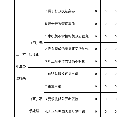
7.属于行政执法案卷
0
0
0
8.属于行政查询事项
0
0
0
1.本机关不掌握相关政府信息
0
0
0
（四）无
2.没有现成信息需要另行制作
0
0
0
三、本
法提供
3.补正后申请内容仍不明确
0
0
0
年度办
1.信访举报投诉类申请
0
0
0
理结果
2.重复申请
0
0
0
（五）不
3.要求提供公开出版物
0
0
0
予处理
4.无正当理由大量反复申请
0
0
0