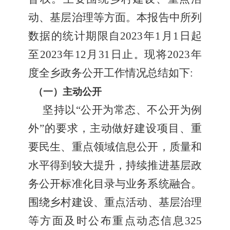
动、基层治理等方面
。本报告中所列
数据的统计期限自
20
23
年
1月1日起
至20
23
年
12月31日止
现将
20
23
年
。
度全
乡
政务公开工作情况总结如下
:
（一）主动公开
坚持以
“公开为常态、不公开为例
外”的要求，主动做好
建设
项目、重
要民生、重点领域信息公开，质量和
水平得到较大提升，持续推进基层政
务公开标准化目录与业务系统融合。
围绕乡村
建设
、
重点活动、基层治理
等方面
及时
公布
重点动态
信息
325