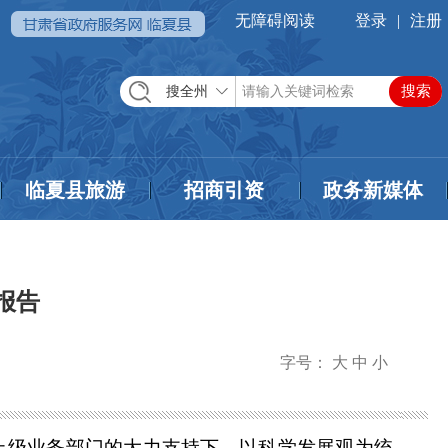
无障碍阅读
登录
|
注册
搜全州
临夏县旅游
招商引资
政务新媒体
报告
字号：
大
中
小
上级业务部门的大力支持下，以科学发展观为统