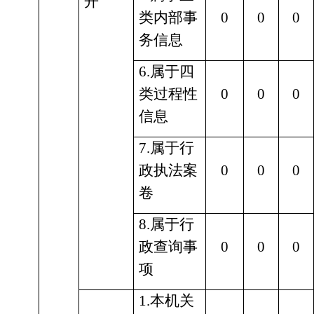
开
类内部事
0
0
0
务信息
6.属于四
类过程性
0
0
0
信息
7.属于行
政执法案
0
0
0
卷
8.属于行
政查询事
0
0
0
项
1.本机关