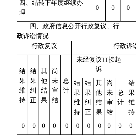
四、结转下年度继续办
0
0
0
理
四、政府信息公开行政复议、行
政诉讼情况
行政复议
行政诉
未经复议直接起
诉
结
结
其
尚
果
果
他
未
总
结
结
其
尚
结
维
纠
结
审
计
果
果
他
未
总
果
持
正
果
结
维
纠
结
审
计
维
持
正
果
结
持
0
0
0
0
0
0
0
0
0
0
0