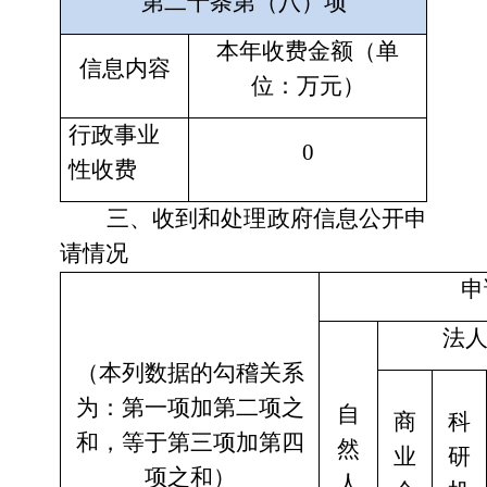
第二十条第（八）项
本年收费金额（单
信息内容
位：万元）
行政事业
0
性收费
三、收到和处理政府信息公开申
请情况
申
法
（本列数据的勾稽关系
为：第一项加第二项之
自
商
科
和，等于第三项加第四
然
业
研
项之和）
人