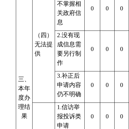
不掌握相
0
0
0
关政府信
息
（四）
2.没有现
无法提
成信息需
0
0
0
供
要另行制
作
3.补正后
三、
申请内容
0
0
0
本年
仍不明确
度办
理结
1.信访举
果
报投诉类
0
0
0
申请