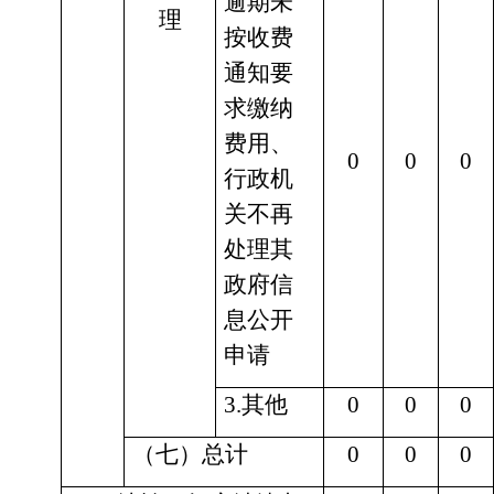
逾期未
理
按收费
通知要
求缴纳
费用、
0
0
0
行政机
关不再
处理其
政府信
息公开
申请
3.其他
0
0
0
（七）总计
0
0
0