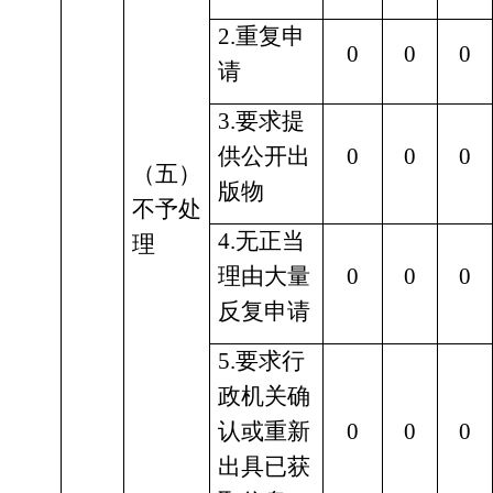
2.重复申
0
0
0
请
3.要求提
供公开出
0
0
0
（五）
版物
不予处
4.无正当
理
理由大量
0
0
0
反复申请
5.要求行
政机关确
认或重新
0
0
0
出具已获