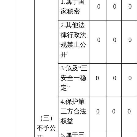
1.属于国
0
0
0
家秘密
2.其他法
律行政法
0
0
0
规禁止公
开
3.危及“三
安全一稳
0
0
0
定”
4.保护第
三方合法
0
0
0
（三）
权益
不予公
5.属于三