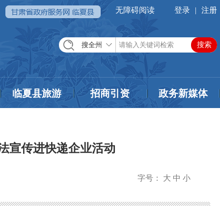
无障碍阅读
登录
|
注册
搜全州
临夏县旅游
招商引资
政务新媒体
法宣传进快递企业活动
字号：
大
中
小