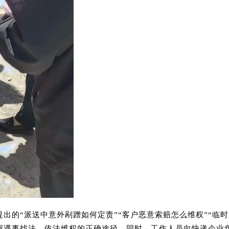
出的“派送中意外剐蹭如何定责”“客户恶意索赔怎么维权”“临
握遇事找法、依法维权的正确途径。同时，工作人员向快递企业