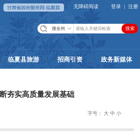
无障碍阅读
登录
|
注册
搜全州
临夏县旅游
招商引资
政务新媒体
不断夯实高质量发展基础
字号：
大
中
小