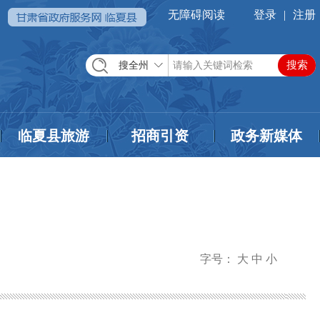
无障碍阅读
登录
|
注册
搜全州
临夏县旅游
招商引资
政务新媒体
？
字号：
大
中
小