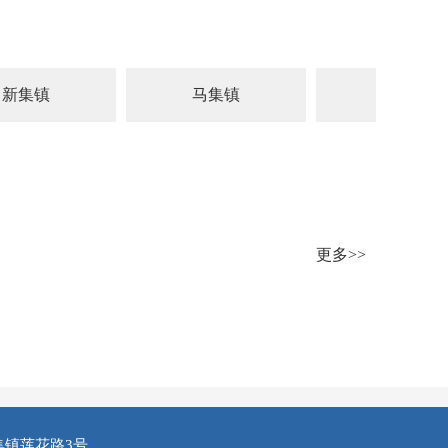
新集镇
马集镇
红台乡
更多>>
集镇莲花路3号