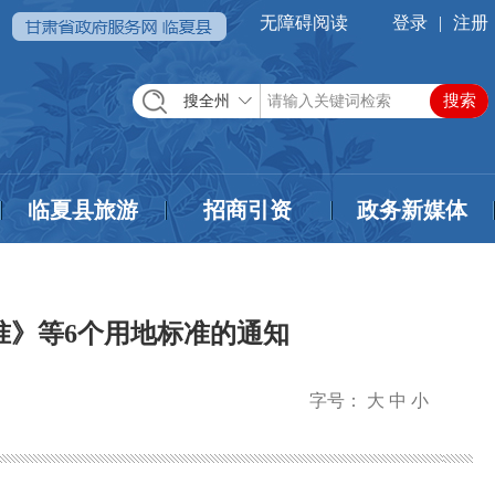
无障碍阅读
登录
|
注册
搜全州
临夏县旅游
招商引资
政务新媒体
准》等6个用地标准的通知
字号：
大
中
小