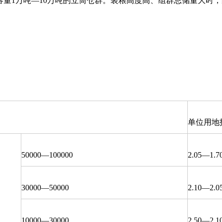
仓容量1万吨—10万吨的立筒仓群。装粮高度高、组群总储量大时
单位用地
50000—100000
2.05—1.7
30000—50000
2.10—2.0
10000—30000
2.50—2.1