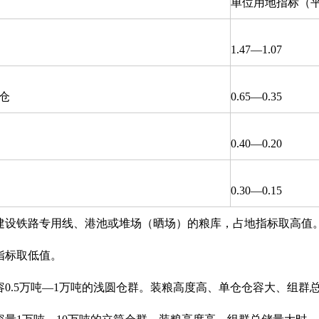
单位用地指标（平
1.47—1.07
仓
0.65—0.35
0.40—0.20
0.30—0.15
。建设铁路专用线、港池或堆场（晒场）的粮库，占地指标取高
指标取低值。
仓仓容0.5万吨—1万吨的浅圆仓群。装粮高度高、单仓仓容大、组