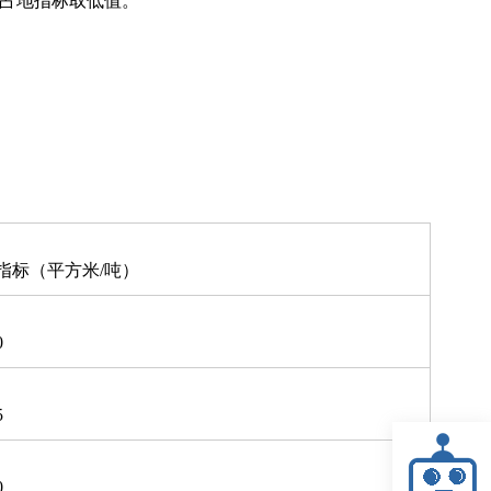
，占地指标取低值。
指标（平方米/吨）
0
5
0