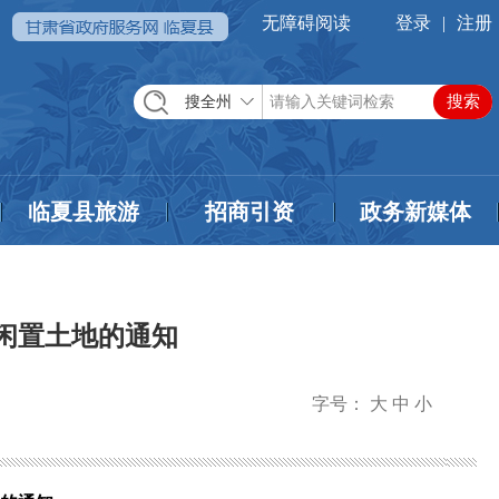
无障碍阅读
登录
|
注册
搜全州
临夏县旅游
招商引资
政务新媒体
闲置土地的通知
字号：
大
中
小