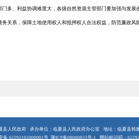
部门多、利益协调难度大，各级自然资源主管部门要加强与发展
债务关系，保障土地使用权人和抵押权人合法权益，防范廉政风
夏县人民政府
承办单位：临夏县人民政府办公室
地址：临夏县韩
 62292102000001号
陇ICP备08080833号-1
网站标识码：62292