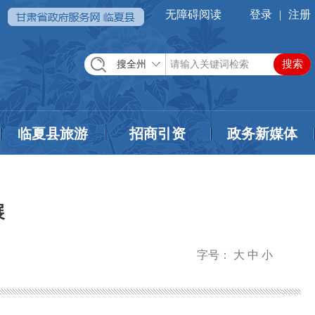
无障碍阅读
登录
|
注册
搜全州
临夏县旅游
招商引资
政务新媒体
展
字号：
大
中
小