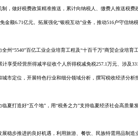
策找人”机制，做好税费政策精准推送，累计向纳税人、缴费人推送税费
减免金额6.71亿元。拓展强化“银税互动”业务，推动516户守信纳税
全州“5540”百亿工业企业培育工程及“十百千万”商贸企业培
户累计享受经营所得减半征收个人所得税减免税257.1万元、涉及
和城市定位，开展特色行业和细分领域分析，撰写税收经济分析
临夏打造好“五个地”，用“税务之力”支持临夏经济社会高质量
发展稳步推进的良好机遇，利用旅游、餐饮、民族特需用品制造