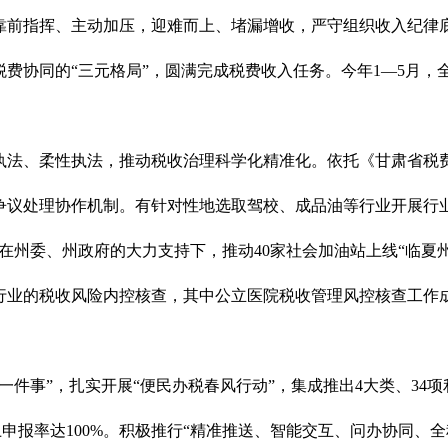
靠前指挥、主动加压，迎难而上、堵漏增收，严守组织收入纪律底
协同的“三元格局”，圆满完成税费收入任务。今年1—5月，全州
执法、柔性执法，推动税收治理科学化精准化。依托《甘肃省税
争议处理协作机制。有针对性地选取驾校、成品油等行业开展行
在州委、州政府的大力支持下，推动40家社会加油站上线“临夏
行业的税收风险内控核查，其中公立医院税收管理风控核查工作
一件事”，扎实开展“便民办税春风行动”，集成推出4大类、34
上申报率达100%。积极推行“精准推送、智能交互、问办协同、