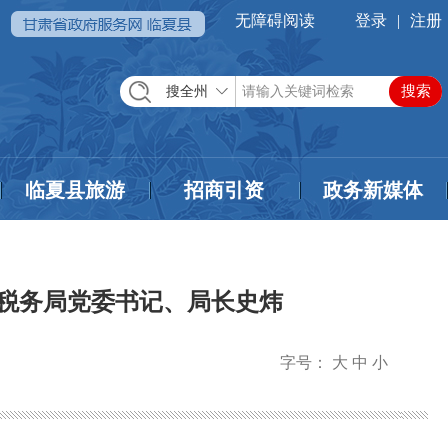
无障碍阅读
登录
|
注册
搜全州
临夏县旅游
招商引资
政务新媒体
州税务局党委书记、局长史炜
字号：
大
中
小