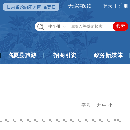
无障碍阅读
登录
|
注册
搜全州
临夏县旅游
招商引资
政务新媒体
字号：
大
中
小