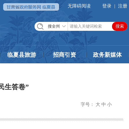
无障碍阅读
登录
|
注册
搜全州
临夏县旅游
招商引资
政务新媒体
民生答卷”
字号：
大
中
小