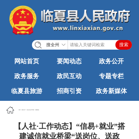
搜全州
网站首页
要闻动态
政务公开
政务服务
政民互动
专题专栏
临夏县旅游
招商引资
政务新媒体
首页
>
政务公开
>
法定主动公开内容
>
稳岗就业
【人社·工作动态】“信易+就业”搭
建诚信就业桥梁“送岗位、送政