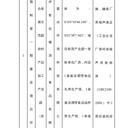
预
伊
合发
森
标为：
施，确保厂
制
客
展示
垚
E103°10′46.246″，
界噪声满足
菜
拉
范园
环
N35°38′7.405″。项
《工业企业
一
穆
农特
境
目租赁产业园一座
厂界环境噪
1
期
清
产品
科
标准化厂房，内设
声排放标
建
真
加工
技
1条速冻调理食品
准》
设
食
产业
有
丸类生产线、1条
（
GB12348-
项
品
园
限
速冻调理食品油炸
2008）中2
目
有
（农
公
类生产线、1条速
类区昼间排
环
限