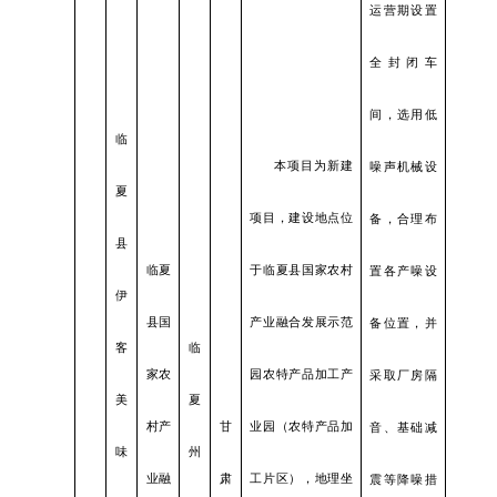
运营期设置
全封闭车
间，选用低
临
本项目为新建
噪声机械设
夏
项目，建设地点位
备，合理布
县
临夏
于临夏县国家农村
置各产噪设
伊
县国
产业融合发展示范
备位置，并
客
临
家农
园农特产品加工产
采取厂房隔
美
夏
村产
甘
业园（农特产品加
音、基础减
味
州
业融
肃
工片区），地理坐
震等降噪措