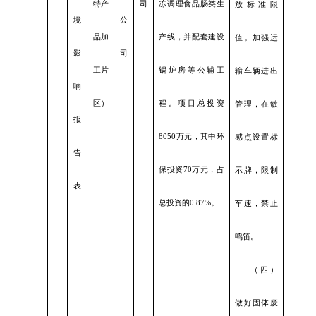
特产
司
冻调理食品肠类生
放标准限
境
公
品加
产线，并配套建设
值。加强运
影
司
工片
锅炉房等公辅工
输车辆进出
响
区）
程。项目总投资
管理，在敏
报
8050万元，其中环
感点设置标
告
保投资70万元，占
示牌，限制
表
总投资的0.87%。
车速，禁止
鸣笛。
（四）
做好固体废