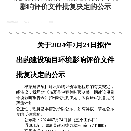
影响评价文件批复决定的公示
来源：州生态环境局临夏县分局
浏览次数：
次
2024-07-24 10:29
发布时间：
关于
202
4
年
7
月
24
日拟作
出的建设项目环境影响评价文件
批复决定的公示
根据建设项目环境影响评价审批程序的有关规定，
经审议，我局对
《
临夏县伊客美味预制菜一期建设项目
环境影响报告表
》
拟作出批复决定，为保证审批意见的
严肃性和
公正性，现将基本情况予以公示。如有异议，请在公示
期内反馈我局。
公示期：
202
4
年
7
月
24
日起（五个工作日）
通讯地址：临夏县政府统办楼
926室（731800）