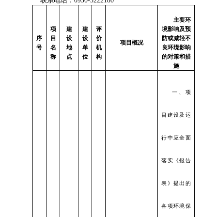
联系电话：
0930-3222180
主要环
项
建
建
评
境影响及预
序
目
设
设
价
防或减轻不
项目概况
号
名
地
单
机
良环境影响
称
点
位
构
的对策和措
施
一、项
目建设及运
行中应全面
落实《报告
表》提出的
各项环境保