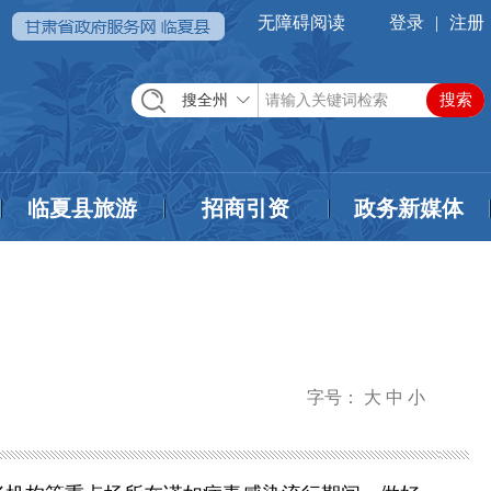
无障碍阅读
登录
|
注册
搜全州
临夏县旅游
招商引资
政务新媒体
字号：
大
中
小