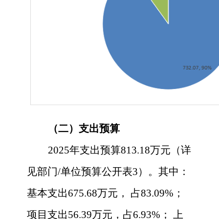
（二）支出预算
2025
年支出预算
813.18
万元（详
见部门
/单位预算公开表3）。
其中：
基本支出
675.68
万元，
占
83.09
%
；
项目支出
56.39
万元，占
6.93
%
；
上