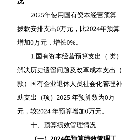
况
2025
年使用国有资本经营预算
拨款安排支出
0
万元，比
2024
年预算
增加
0
万元，增长
0%
。
1.国有资本经营预算支出（ 类）
解决历史遗留问题及改革成本支出（
款）国有企业退休人员社会化管理
补
助
支出（项）
2025
年预算数为
0
万
元，较
2024
年预算
增加
0
万元。
十、预算绩效管理情况
（一）
2024
年预算绩效管理工