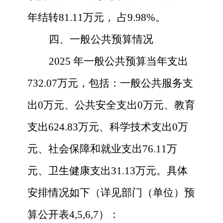
年结转
81.11
万元，
占
9.98
%
。
四、一般公共预算情况
2025
年一般公共预算当年支出
732.07
万元，包括：一般公共服务支
出
0
万元、公共安全支出
0
万元、教育
支出
624.83
万元、科学技术支出
0
万
元、社会保障和就业支出
76.11
万
元、
卫生健康
支出
31.13
万元。
具体
安排情况如下
（详见部门（单位）预
算公开表
4,5,6,7）
：