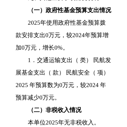
（一）政府性基金预算支出情况
2025
年使用政府性基金预算拨
款安排支出
0
万元，较
2024
年预算
增
加
0
万元，增长
0
%。
1．交通运输支出（ 类） 民航发
展基金支出（ 款） 民航安全（ 项）
2025
年预算数为
0
万元，较
2024
年
预算减少
0
万元。
（二）非税收入情况
本
单位
2025
年
无非税收入
。