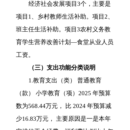
经济社会发展项目
3
个，主要是
项目
1、乡村教师生活补助
。
项目
2、
班主任生活补助
。
项目
3农村义务教
育学生营养改善计划—食堂从业人员
工资
。
（三）支出功能分类说明
1.教育支出
（类）
普通教育
（款）
小学教育（项）
2025
年预算
数为
568.44
万元，
比
2024
年预算
减
少
16.83
万元，
主要原因是
一是本年