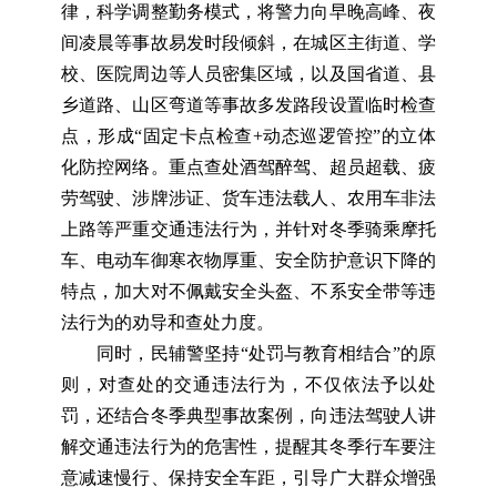
律，科学调整勤务模式，将警力向早晚高峰、夜
间凌晨等事故易发时段倾斜，在城区主街道、学
校、医院周边等人员密集区域，以及国省道、县
乡道路、山区弯道等事故多发路段设置临时检查
点，形成“固定卡点检查+动态巡逻管控”的立体
化防控网络。重点查处酒驾醉驾、超员超载、疲
劳驾驶、涉牌涉证、货车违法载人、农用车非法
上路等严重交通违法行为，并针对冬季骑乘摩托
车、电动车御寒衣物厚重、安全防护意识下降的
特点，加大对不佩戴安全头盔、不系安全带等违
法行为的劝导和查处力度。
同时，民辅警坚持“处罚与教育相结合”的原
则，对查处的交通违法行为，不仅依法予以处
罚，还结合冬季典型事故案例，向违法驾驶人讲
解交通违法行为的危害性，提醒其冬季行车要注
意减速慢行、保持安全车距，引导广大群众增强