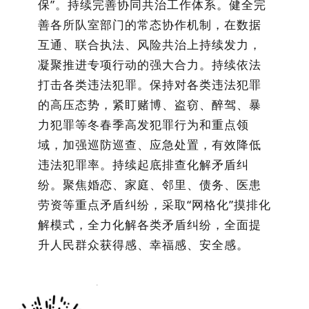
保”。
持续完善协同共治工作体系。
健全完
善
各所队室
部门的常态协作机制，在数据
互通、联合执法、风险共治上
持续发力，
凝聚推进专项行动的强大合力。
持续依法
打击各类违法犯罪。
保持对各类违法犯罪
的高压态势，
紧盯赌博、盗窃、醉驾、暴
力犯罪等冬春季高发犯罪行为和重点领
域，加强巡防巡查、应急处置，有效降低
违法犯罪率。
持续起底排查化解矛盾纠
纷。
聚焦婚恋、家庭、邻里、债务、医患
劳资等重点矛盾纠纷，采取
“网格化”摸排化
解模式，全力化解各类矛盾纠纷，全面提
升人民群众获得感、幸福感、安全感。
x