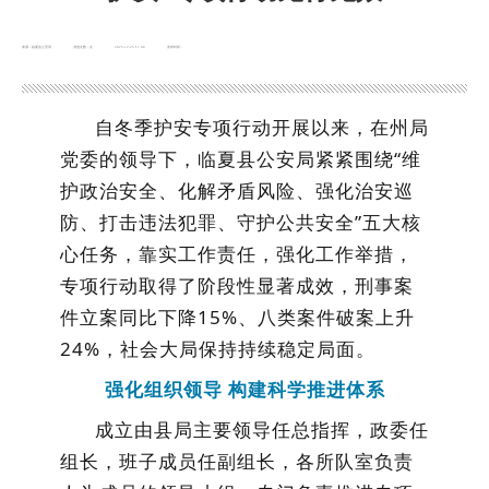
来源：临夏县公安局
浏览次数：
次
2025-12-25 11:08
发布时间：
自冬季护安专项行动开展以来
，
在州局
党委的领导下，临夏县公安局
紧紧围绕
“
维
护政治安全、化解矛盾风险、强化治安巡
防、打击违法犯罪、守护公共安全
”
五大核
心任务，
靠实工作责任，强化工作举措，
专项行动取得了阶段性显著成效
，
刑事案
件立案同比下降
15%、八类案件破案上升
24%，
社会大局保持持续稳定
局面。
强化组织领导
构建科学推进体系
成立由
县局主要领导任总指挥，政委任
组长，班子成员任副组长，各所队室负责