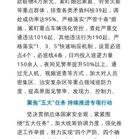
款赃物4万余元。
紧盯婚恋家庭、劳资欠薪
等重点群体，
排查各类矛盾纠纷
39
起，调
处成功率达
95
%
。
严格落实
“严管十条”措
施，紧盯重点车辆强化管控，查处严重交
通违法1016起、其他违法行为190起。
严
格落实
“1、3、5”快速响应机制，
设置必巡
点
4
个，必巡线
4
条，日均投入巡逻力量
150余
人
，
夜间见警率提升
50%以上。
通
过无人机、视频巡查等方式，加大对人员
密集区、治安复杂区等重点领域巡防力
度，提高界面见警率、发现力、控制力。
聚焦
“五大”任务 持续推进专项行动
坚决贯彻总体国家安全观，紧紧围
绕
“五大任务”，加大统筹协调力度，强化推
进工作举措，努力实现“四个严防、四个确