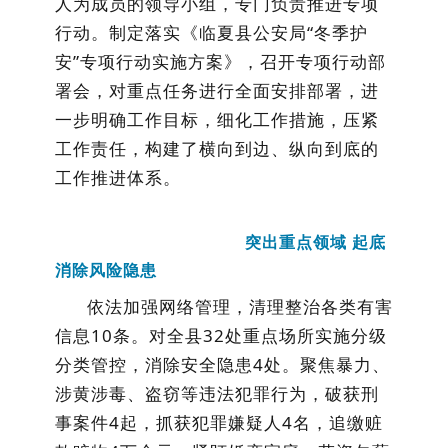
人为成员的领导小组，专门负责推进
专项
行动
。
制定
落实
《临夏县公安局
“冬季护
安”专项行动实施方案》，
召开专项行
动部
署会
，
对重点任务进行全面安排部署，进
一步明确工作目标，细化工作措施，压紧
工作责任，构建了横向到边、纵向到底的
工作推进体系。
突出重点领域 起底
消除风险隐患
依法加强网络管理
，
清理整治
各类有害
信息
10条。
对全
县
32
处重点场所实施分级
分类管控，消除安全隐患
4
处
。
聚焦暴力、
涉黄涉毒、盗窃等违法犯罪行为，破获刑
事案件
4起，抓获犯罪嫌疑人4名，追缴赃