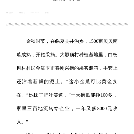
来源：临夏县发布
浏览次数：
次
2025-09-08 17:01
发布时间：
金秋时节，在临夏县井沟乡，1500亩贝贝南
瓜成熟，开始采摘。大塬顶村种植基地里，白杨
树村村民金满玉正将刚采摘的果实装箱，手套上
还沾着新鲜的泥土。“这小金瓜可比黄金实
在。”她抹了把汗笑道，“一天摘瓜能挣100多，
家里三亩地流转给企业，一年又多8000元收
入。”