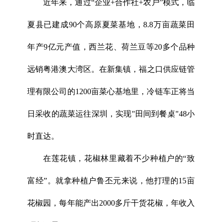
近年来，通过“企业+合作社+农户”模式，临
夏县已建成90个高原夏菜基地，8.8万亩蔬菜田
年产9亿元产值，西兰花、荷兰豆等20多个品种
远销粤港澳大湾区。在新集镇，福之口供应链管
理有限公司的1200亩菜心基地里，冷链车正将当
日采收的蔬菜运往深圳，实现"田间到餐桌"48小
时直达。
在莲花镇，花椒林里藏着不少种植户的“致
富经”。就拿种植户鲁丕元来说，他打理的15亩
花椒园，每年能产出2000多斤干货花椒，年收入