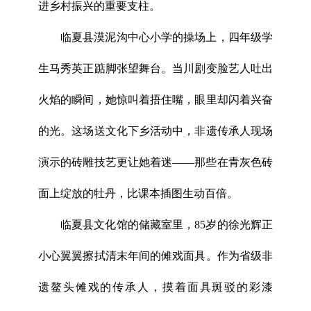
进乡村振兴的重要支柱。
临夏县漠泥沟中心小学的操场上，四年级学
生马秀英正踮脚张望舞台。当川剧变脸艺人吐出
火焰的瞬间，她惊叫着捂住嘴，眼里却闪着兴奋
的光。这场送文化下乡活动中，非遗传承人现场
演示的砖雕技艺更让她着迷——那些在青灰色砖
面上绽放的牡丹，比课本插图生动百倍。
临夏县文化馆的储藏室里，85岁的徐光辉正
小心翼翼擦拭清末年间的傩戏面具。作为省级非
遗鳌头傩戏的传承人，摸着面具斑驳的彩漆