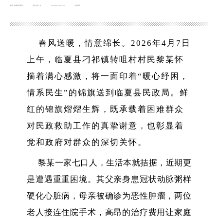
来源：临夏县民政局
浏览次数：
次
2026-04-08 17:00
发布时间：
春风送暖，情意绵长。
2026年4月7日
上午，临夏县刁祁镇转咀村村民黎某怀
揣着满心感激，将一面印着“暖心纾困，
情系民生”的锦旗送到临夏县民政局。鲜
红的锦旗熠熠生辉，既承载着困难群众
对民政救助工作的真挚谢意，也彰显着
党和政府对群众的深切关怀。
黎某一家七口人，生活本就拮据，近期更
是遭遇重重困境。其父亲身患
冠状动脉粥样
硬化心脏病
，母亲被确诊为恶性肿瘤，两位
老人接连住院手术，高昂的治疗费用让家庭