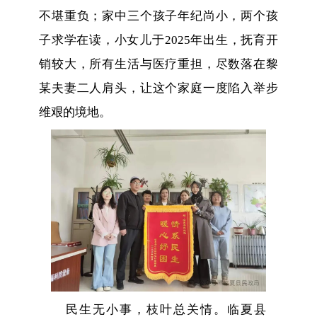
不堪重负；家中三个孩子年纪尚小，两
个孩
子
求学在读，小女儿于
2025年
出
生，抚育开
销较大，所有生活与医疗重担，尽数落在黎
某夫妻二人肩头，让这个家庭一度陷入举步
维艰的境地。
民生无小事，枝叶总关情。临夏县