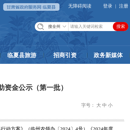
无障碍阅读
登录
|
注册
搜全州
临夏县旅游
招商引资
政务新媒体
补助资金公示（第一批）
字号：
大
中
小
动方案》（临州农领办〔2024〕4号）《2024年度