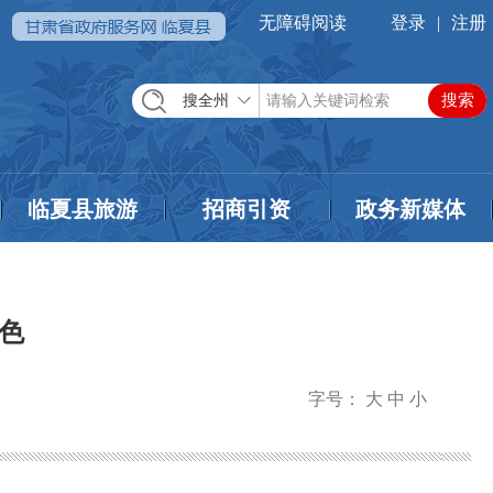
无障碍阅读
登录
|
注册
搜全州
临夏县旅游
招商引资
政务新媒体
色
字号：
大
中
小