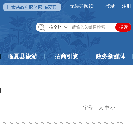
无障碍阅读
登录
|
注册
搜全州
临夏县旅游
招商引资
政务新媒体
动
字号：
大
中
小