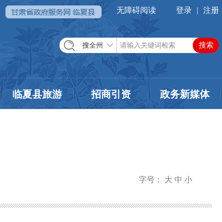
无障碍阅读
登录
|
注册
搜全州
临夏县旅游
招商引资
政务新媒体
→
字号：
大
中
小