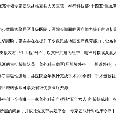
朱晓亮带领专家团队赴临夏县人民医院，举行科技部“十四五”重
为少数民族聚居区县级医院，医院长期面临医疗能力提升的迫切
份迫切期盼，更实实在在提升了少数民族地区医疗保障能力，让各
医师支援农村卫生工程”号召，以支部共建为纽带，精准对接临夏
选派的首批帮扶队员，普外科三病区(肝胆胰外科——胆道外科）
了突破性进展，县医院全年累计完成手术200余例，手术量较
跨区域转诊即可享受省级优质医疗资源。
院普外科创下全省唯一一家普外科定向帮扶“五年六人”的帮扶成绩
承断层的问题，并依托党支部共建平台，专家团队针对临床诊疗