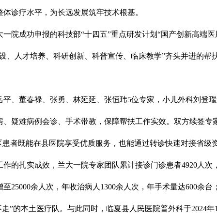
整体诊疗水平，为长远发展筑牢技术根基。
兰大一院成功申报的科技部“十四五”重点研发计划“国产创新高端
建设、人才培养、科研创新、科普宣传、临床教学”齐头并进的帮
岳平、董春禄、张勇、林延延、张恒玮5位专家，小儿外科刘登瑞
房、疑难病例会诊、手术带教，保障帮扶工作实效。双方续签专
区患者既能在县医院享受优质服务，也能通过转诊快速对接省级
的扎实成效，兰大一院专家团队累计接诊门诊患者4920人次，教学
5000余人次，年收治病人1300余人次，年手术量达600余台
走”的本土医疗队。与此同时，临夏县人民医院普外科于2024年1