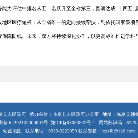
服务能力评估中排名从五十名跃升至全省第三，圆满达成“十四五”
族地区医疗短板；从全省唯一的定向接续帮扶，到依托国家级项
疗保障防线。未来，双方将持续深化协作，以更高标准推进学科
夏县人民政府
承办单位：临夏县人民政府办公室
地址：临夏县韩
 62292102000001号
陇ICP备08080833号-1
网站标识码：62292
站点地图
联系电话：0930-3222050
联系邮箱：lxxzfb@126.com