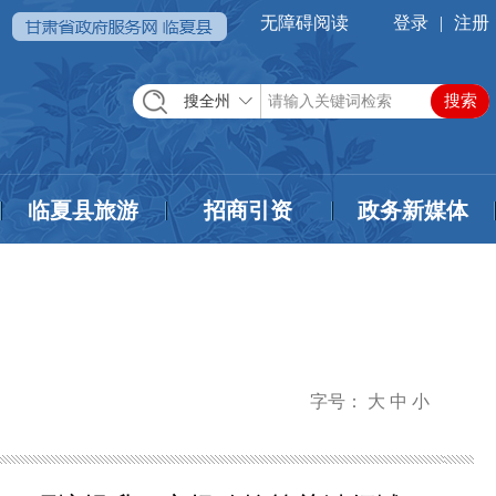
无障碍阅读
登录
|
注册
搜全州
临夏县旅游
招商引资
政务新媒体
字号：
大
中
小