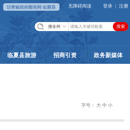
无障碍阅读
登录
|
注册
搜全州
临夏县旅游
招商引资
政务新媒体
字号：
大
中
小