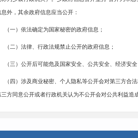
4.非涉密的领导活动、讲话。
信息外，其余政府信息应当公开：
5.非涉密的乡政府全体会议、班子会议内容。
（一）依法确定为国家秘密的政府信息；
6.乡政府人事任免。
（二）法律、行政法规禁止公开的政府信息；
7.非涉密的乡政府重大督办事项。
（三）公开后可能危及国家安全、公共安全、经济安全
8.与群众生产生活密切相关的重点领域信息。
（四）涉及商业秘密、个人隐私等公开会对第三方合法
9.乡政府及其工作机构的领导人员简历、职务、分管工作、机构职责等
第三方同意公开或者行政机关认为不公开会对公共利益造成
公开形式：
（五）乡级行政机关内部事务信息，包括人事管理、后
1.临夏县人民政府网和微信公众号公开政府信息。
息;
2.乡档案室查阅。