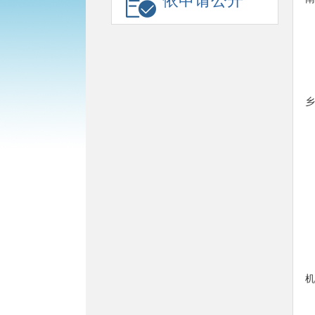
依申请公开
乡
机