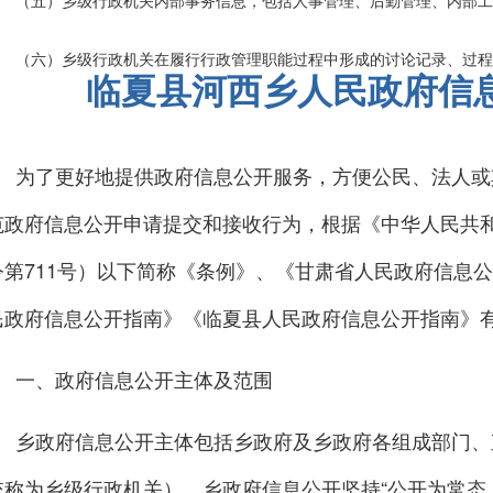
（五）乡级行政机关内部事务信息，包括人事管理、后勤管理、内部工
（六）乡级行政机关在履行行政管理职能过程中形成的讨论记录、过程
临夏县河西乡人民政府信
行政执法案卷信息(法律、法规、规章规定应该公开的从其规定)。
二、信息公开的主体及方式
为了更好地提供政府信息公开服务，方便公民、法人或
范政府信息公开申请提交和接收行为，根据《中华人民共
（一）主动公开
令第711号）以下简称《条例》、《甘肃省人民政府信息
乡政府及乡政府办公室负责向社会主动公开乡政府及乡政府办公室制发
民政府信息公开指南》《临夏县人民政府信息公开指南》
1.乡人民政府文件中宜于主动公开的文件。
一、政府信息公开主体及范围
2.政府工作报告、重大决策、重大工作部署及相关政策解读情况。
乡政府信息公开主体包括乡政府及乡政府各组成部门、
3.非涉密的乡政府重大活动。
统称为乡级行政机关）。乡政府信息公开坚持“公开为常态