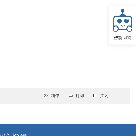
智能问答
纠错
打印
关闭
集镇莲花路3号