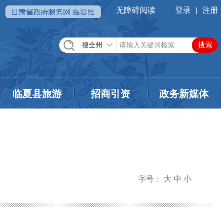
无障碍阅读
登录
|
注册
搜全州
临夏县旅游
招商引资
政务新媒体
字号：
大
中
小