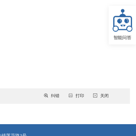
智能问答
纠错
打印
关闭
集镇莲花路3号