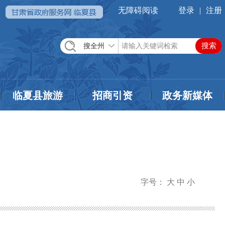
无障碍阅读
登录
|
注册
搜全州
临夏县旅游
招商引资
政务新媒体
字号：
大
中
小