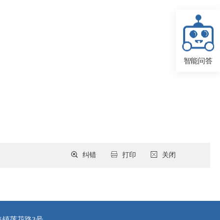
智能问答
纠错
打印
关闭
集镇莲花路3号