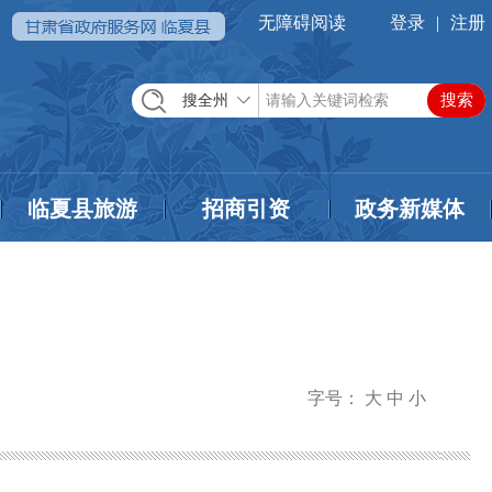
无障碍阅读
登录
|
注册
搜全州
临夏县旅游
招商引资
政务新媒体
字号：
大
中
小