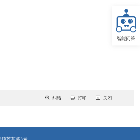
智能问答
纠错
打印
关闭
集镇莲花路3号