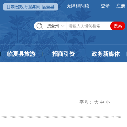
无障碍阅读
登录
|
注册
搜全州
临夏县旅游
招商引资
政务新媒体
字号：
大
中
小