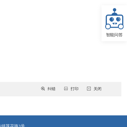
智能问答
纠错
打印
关闭
集镇莲花路3号