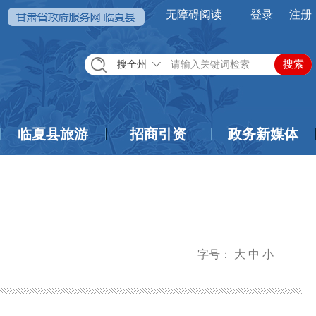
无障碍阅读
登录
|
注册
搜全州
临夏县旅游
招商引资
政务新媒体
字号：
大
中
小