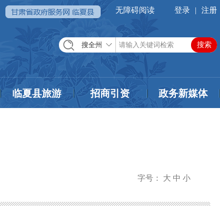
无障碍阅读
登录
|
注册
搜全州
临夏县旅游
招商引资
政务新媒体
字号：
大
中
小