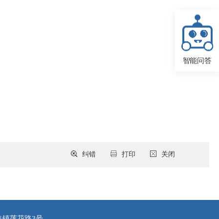
智能问答
纠错
打印
关闭
集镇莲花路3号