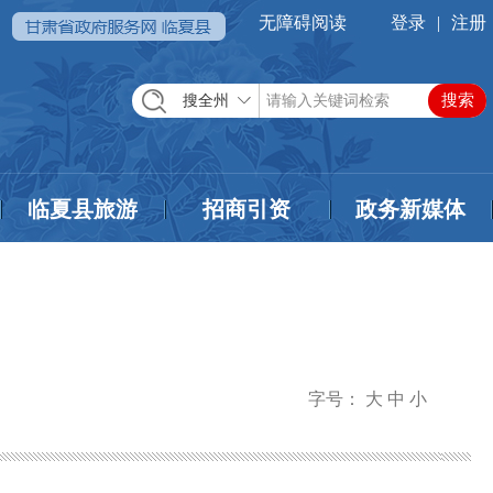
无障碍阅读
登录
|
注册
搜全州
临夏县旅游
招商引资
政务新媒体
字号：
大
中
小