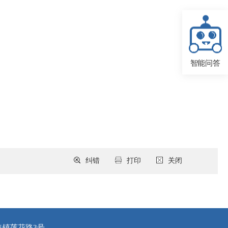
智能问答
纠错
打印
关闭
集镇莲花路3号