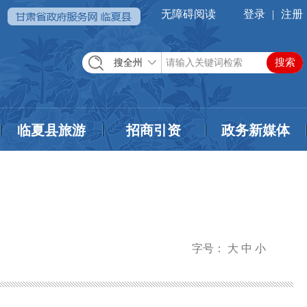
无障碍阅读
登录
|
注册
搜全州
临夏县旅游
招商引资
政务新媒体
字号：
大
中
小