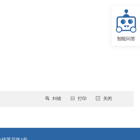
智能问答
纠错
打印
关闭
集镇莲花路3号