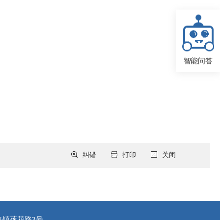
智能问答
纠错
打印
关闭
集镇莲花路3号