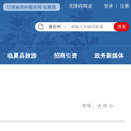
无障碍阅读
登录
|
注册
搜全州
临夏县旅游
招商引资
政务新媒体
字号：
大
中
小