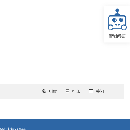
智能问答
纠错
打印
关闭
集镇莲花路3号