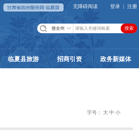
无障碍阅读
登录
|
注册
搜全州
临夏县旅游
招商引资
政务新媒体
字号：
大
中
小