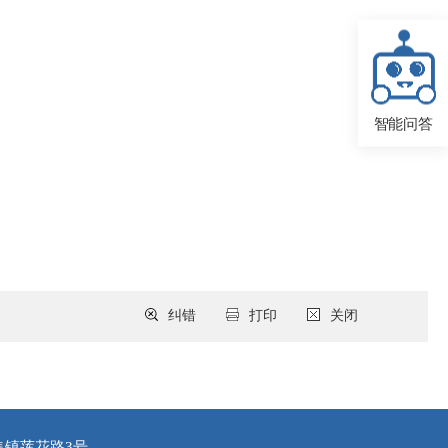
智能问答
纠错
打印
关闭
集镇莲花路3号