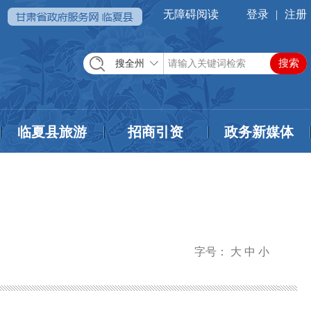
无障碍阅读
登录
|
注册
搜全州
临夏县旅游
招商引资
政务新媒体
字号：
大
中
小