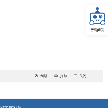
智能问答
纠错
打印
关闭
集镇莲花路3号