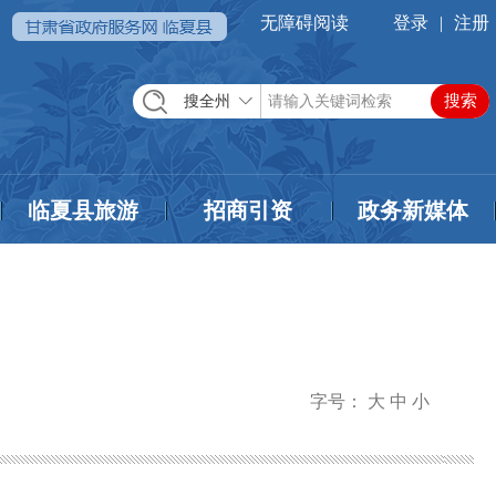
无障碍阅读
登录
|
注册
搜全州
临夏县旅游
招商引资
政务新媒体
字号：
大
中
小