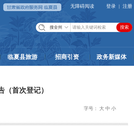
无障碍阅读
登录
|
注册
搜全州
临夏县旅游
招商引资
政务新媒体
告（首次登记）
字号：
大
中
小