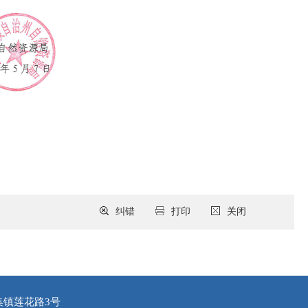
纠错
打印
关闭
集镇莲花路3号