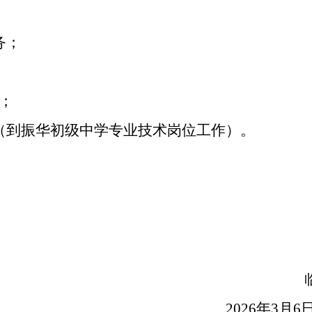
；
务；
；
；
（到振华初级中学专业技术岗位工作）。
20
2
6
年
3
月
6