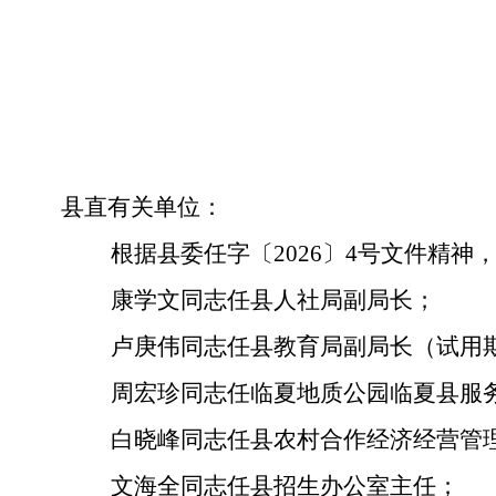
县直有关单位：
根据县委任字〔
2026〕4号文件精神
康学文
同志任
县人社局副局长
；
卢庚伟
同志任
县教育局副局长
（试用
周宏珍
同志任
临夏地质公园临夏县服
白晓峰
同志任
县农村合作经济经营管
文海全
同志任
县招生办公室主任
；