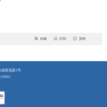
纠错
打印
关闭
集镇莲花路3号
10003