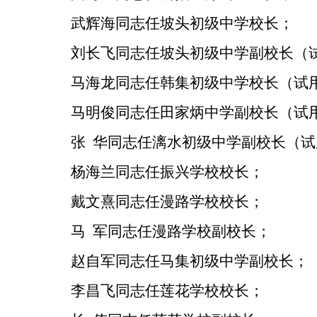
武辉海
同志任
坡头初级中学校长
；
刘长飞
同志任
坡头初级中学副校长
（
马海龙
同志任
韩集初级中学校长
（试
马明俊
同志任
田家炳中学副校长
（试
张
华
同志任
漓水初级中学副校长
（试
杨海兰
同志任
振兴学校校长
；
戴文熹
同志任
漫路学校校长
；
马
军
同志任
漫路学校副校长
；
赵自军
同志任
马集初级中学副校长
；
李昌飞
同志任
莲花学校校长
；