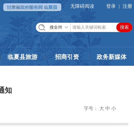
无障碍阅读
登录
|
注册
搜全州
临夏县旅游
招商引资
政务新媒体
通知
字号：
大
中
小