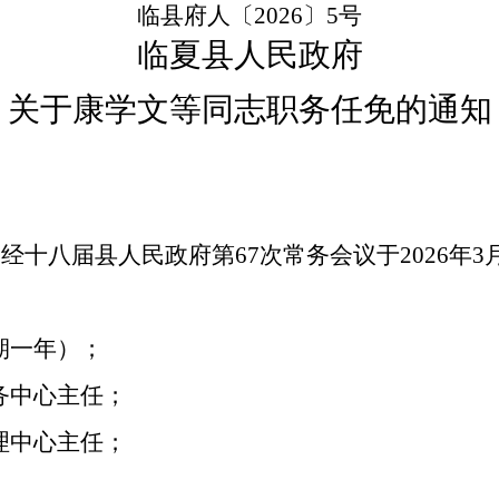
临县府人
〔
2026〕5
号
临夏县
人民政府
关
于
康学文
等同志职务任免
的通知
，经十八届县人民政府第67次常务会议于2026年
期一年）；
务中心主任
；
理中心主任
；