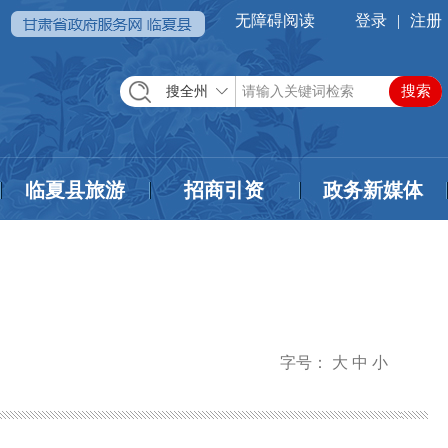
无障碍阅读
登录
|
注册
搜全州
临夏县旅游
招商引资
政务新媒体
字号：
大
中
小