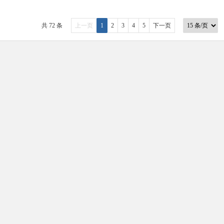
共 72 条
上一页
1
2
3
4
5
下一页