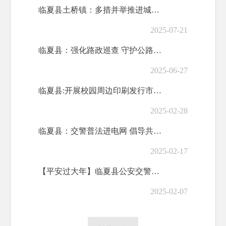
临夏县土桥镇：多措并举推进城乡环境整治 绘就宜居宜业新画卷
2025-07-21
临夏县：强化路政巡查 守护公路安全
2025-06-27
临夏县:开展校园周边印刷发行市场专项整治 全力护航“开学季”
2025-02-28
临夏县：交警普法进电网 倡导共建平安路
2025-02-17
【平安过大年】临夏县公安交警整治违停不松懈 规范停车不“添堵”
2025-02-07