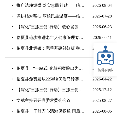
推广洁净燃煤 落实惠民补贴——临夏县全力保障群众清洁温暖过冬
2026-08-04
深耕结对帮扶 厚植民生温度——临夏县用心用情抓实“结对帮扶·爱心甘肃”工程
2026-07-28
【深化“三抓三促”行动】暖心警务零距离 便民服务暖人心
2026-06-23
临夏县稳步推进老年人健康管理专项服务
2026-06-11
临夏县北塬镇：完善基建补短板 整治环境焕新颜
2026-05-25
临夏县：“一站式”化解积案跑出为民“加速度”
2026-05-19
智能问答
临夏县免费发放2250吨优质马铃薯良种
2026-04-22
【深化“三抓三促”行动】三抓三促赋能增效 临夏县政务中心跑出服务“加速度
2025-12-12
文斌主持召开县委常委会会议
2025-08-27
临夏县：干群齐心清淤保畅通 雨后“加速度”守护出行安全
2025-08-06